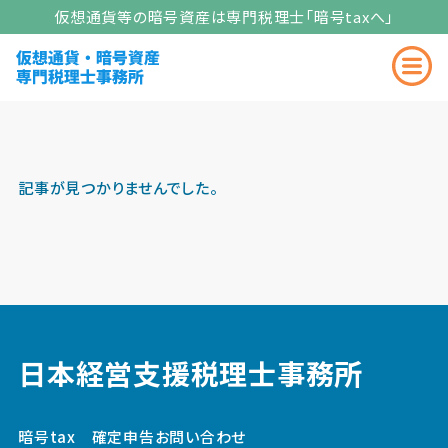
HOME
NFTの税金・確定申告
仮想通貨等の暗号資産は専門税理士
「暗号taxへ」
「NFTの税金・確定申告」の記事一覧
記事が見つかりませんでした。
日本経営支援税理士事務所
暗号tax 確定申告お問い合わせ