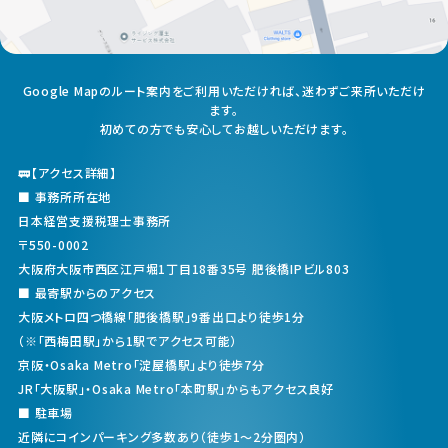
Google Mapのルート案内をご利用いただければ、迷わずご来所いただけ
ます。
初めての方でも安心してお越しいただけます。
🚃【アクセス詳細】
■ 事務所所在地
日本経営支援税理士事務所
〒550-0002
大阪府大阪市西区江戸堀1丁目18番35号 肥後橋IPビル803
■ 最寄駅からのアクセス
大阪メトロ四つ橋線「肥後橋駅」9番出口より徒歩1分
（※「西梅田駅」から1駅でアクセス可能）
京阪・Osaka Metro「淀屋橋駅」より徒歩7分
JR「大阪駅」・Osaka Metro「本町駅」からもアクセス良好
■ 駐車場
近隣にコインパーキング多数あり（徒歩1〜2分圏内）